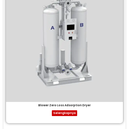
Blower Zero Loss Adsorption Dryer
Selengkapnya