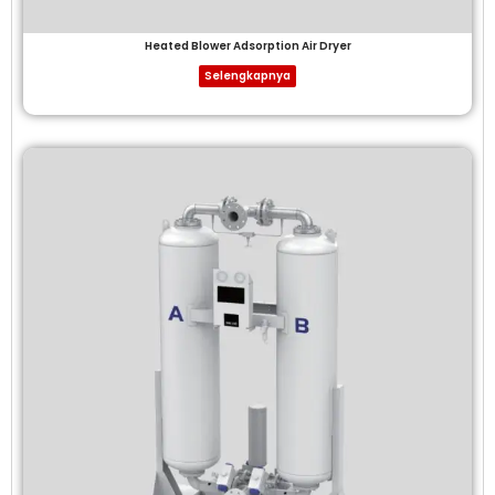
Heated Blower Adsorption Air Dryer
Selengkapnya