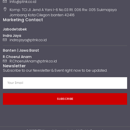
Info@ptnk.co.id
Komp. TCI Jl. Jend A Yani I-6 No.03 Rt. 006 Rw. 005 Sukmajaya
Jombang Kota Cilegon banten 42416
Marketing Contact
Jabodetabek
Indra Jaya
indra.jaya@ptnk.co.id
Banten | Jawa Barat
R.Choerul Anam
R.ChoerulAnam@ptnk.co.id
Newsletter
Subscribe to our Newsletter & Event right now to be updated.
SUBSCRIBE