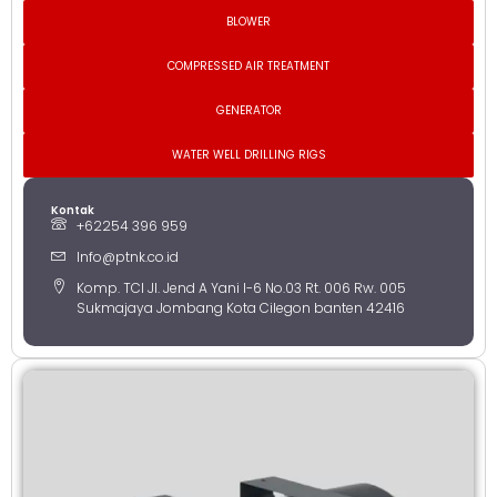
BLOWER
COMPRESSED AIR TREATMENT
GENERATOR
WATER WELL DRILLING RIGS
Kontak
+62254 396 959
Info@ptnk.co.id
Komp. TCI Jl. Jend A Yani I-6 No.03 Rt. 006 Rw. 005
Sukmajaya Jombang Kota Cilegon banten 42416