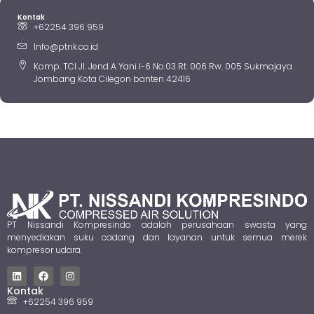
Kontak
+62254 396 959
Info@ptnk.co.id
Komp. TCI Jl. Jend A Yani I-6 No.03 Rt. 006 Rw. 005 Sukmajaya
Jombang Kota Cilegon banten 42416
PT Nissandi Kompresindo adalah perusahaan swasta yang
menyediakan suku cadang dan layanan untuk semua merek
kompresor udara.
Kontak
+62254 396 959