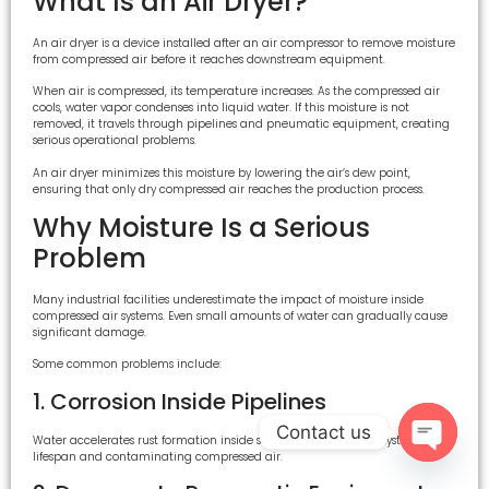
What Is an Air Dryer?
An air dryer is a device installed after an air compressor to remove moisture
from compressed air before it reaches downstream equipment.
When air is compressed, its temperature increases. As the compressed air
cools, water vapor condenses into liquid water. If this moisture is not
removed, it travels through pipelines and pneumatic equipment, creating
serious operational problems.
An air dryer minimizes this moisture by lowering the air’s dew point,
ensuring that only dry compressed air reaches the production process.
Why Moisture Is a Serious
Problem
Many industrial facilities underestimate the impact of moisture inside
compressed air systems. Even small amounts of water can gradually cause
significant damage.
Some common problems include:
1. Corrosion Inside Pipelines
Contact us
Water accelerates rust formation inside steel piping, reducing system
lifespan and contaminating compressed air.
Open c