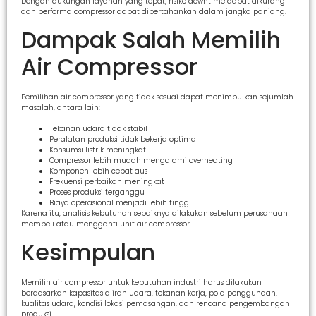
Dengan dukungan layanan yang tepat, risiko downtime dapat dikurangi
dan performa compressor dapat dipertahankan dalam jangka panjang.
Dampak Salah Memilih
Air Compressor
Pemilihan air compressor yang tidak sesuai dapat menimbulkan sejumlah
masalah, antara lain:
Tekanan udara tidak stabil
Peralatan produksi tidak bekerja optimal
Konsumsi listrik meningkat
Compressor lebih mudah mengalami overheating
Komponen lebih cepat aus
Frekuensi perbaikan meningkat
Proses produksi terganggu
Biaya operasional menjadi lebih tinggi
Karena itu, analisis kebutuhan sebaiknya dilakukan sebelum perusahaan
membeli atau mengganti unit air compressor.
Kesimpulan
Memilih air compressor untuk kebutuhan industri harus dilakukan
berdasarkan kapasitas aliran udara, tekanan kerja, pola penggunaan,
kualitas udara, kondisi lokasi pemasangan, dan rencana pengembangan
produksi.