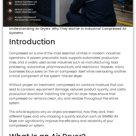
Understanding Air Dryers: Why They Matter in Industrial Compressed Air
Systems
Introduction
Compressed air is one of the most essential utilities in modern industrial
operations. It powers pneumatic tools, supports automated production
lines, and is widely used across industries such as manufacturing, food
processing, automotive, pharmaceuticals, and electronics. However, many
businesses focus solely on the air compressor itself while overlooking another
critical component of the system—the
air dryer
.
Without proper air treatment, compressed air contains moisture that can
lead to corrosion, equipment damage, reduced product quality, and costly
production downtime. Installing the right air dryer helps ensure that
compressed air remains clean, dry, and reliable throughout the entire
system.
This article explains why air dryers are essential, how they work, their
different types, and why choosing a quality solution such as
SAHNLI Air
Dryer
can significantly improve the efficiency and reliability of your
compressed air system.