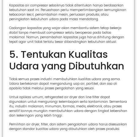
Kapasitas air compressor sebaiknya tidak ditentukan hanya berdasarkan
kebutuhan saat ini. Perusahaan perlu mempertimbangkan kemungkinan
kebocoran kecil, penambahan mesin, perluasan produksi, atau
peningkatan kebutuhan udara pada masa mendatang.
Cadangan kapasitas yang wajar akan membantu sistem tetap bekerja
stabil tanpa membuat compressor selalu beroperasi pada batas
maksimal. Namun, penambahan kapasitas juga harus dihitung dengan
tepat agar unit tidak terlalu besar dibandingkan kebutuhan aktual.
5. Tentukan Kualitas
Udara yang Dibutuhkan
Tidak semua proses industri membutuhkan kualitas udara yang sama.
Udara bertekanan dapat mengandung uap air, partikel, dan sisa oli
apabila tidak melalui proses pengolahan yang sesuai.
Untuk aplikasi umum, refrigerated air dryer dan line filter dapat
digunakan untuk mengurangi kelembapan serta kontaminan. Sementara
itu, industri makanan, minuman, farmasi, medis, elektronik, atau proses
sensitif lainnya mungkin membutuhkan udara dengan tingkat kebersihan
dan kekeringan yang lebih tinggi.
Pemilihan air dryer, filter, dan sistem pengolahan udara harus disesuaikan
dengan standar kualitas udara yang dibutuhkan oleh proses produksi.