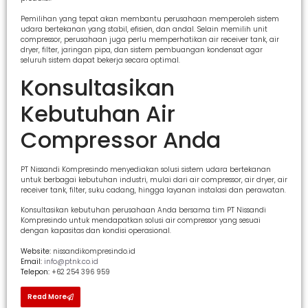
Pemilihan yang tepat akan membantu perusahaan memperoleh sistem
udara bertekanan yang stabil, efisien, dan andal. Selain memilih unit
compressor, perusahaan juga perlu memperhatikan air receiver tank, air
dryer, filter, jaringan pipa, dan sistem pembuangan kondensat agar
seluruh sistem dapat bekerja secara optimal.
Konsultasikan
Kebutuhan Air
Compressor Anda
PT Nissandi Kompresindo menyediakan solusi sistem udara bertekanan
untuk berbagai kebutuhan industri, mulai dari air compressor, air dryer, air
receiver tank, filter, suku cadang, hingga layanan instalasi dan perawatan.
Konsultasikan kebutuhan perusahaan Anda bersama tim PT Nissandi
Kompresindo untuk mendapatkan solusi air compressor yang sesuai
dengan kapasitas dan kondisi operasional.
Website:
nissandikompresindo.id
Email:
info@ptnk.co.id
Telepon:
+62 254 396 959
Read More