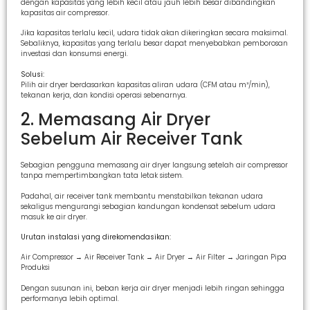
dengan kapasitas yang lebih kecil atau jauh lebih besar dibandingkan
kapasitas air compressor.
Jika kapasitas terlalu kecil, udara tidak akan dikeringkan secara maksimal.
Sebaliknya, kapasitas yang terlalu besar dapat menyebabkan pemborosan
investasi dan konsumsi energi.
Solusi:
Pilih air dryer berdasarkan kapasitas aliran udara (CFM atau m³/min),
tekanan kerja, dan kondisi operasi sebenarnya.
2. Memasang Air Dryer
Sebelum Air Receiver Tank
Sebagian pengguna memasang air dryer langsung setelah air compressor
tanpa mempertimbangkan tata letak sistem.
Padahal, air receiver tank membantu menstabilkan tekanan udara
sekaligus mengurangi sebagian kandungan kondensat sebelum udara
masuk ke air dryer.
Urutan instalasi yang direkomendasikan:
Air Compressor → Air Receiver Tank → Air Dryer → Air Filter → Jaringan Pipa
Produksi
Dengan susunan ini, beban kerja air dryer menjadi lebih ringan sehingga
performanya lebih optimal.