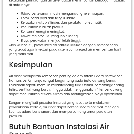
Kesalahan pemasangan air dryer dapat menimbulkan berbagai masalah,
di antaranya:
Udara bertekanan masih mengandung kelembapan.
Korosi pada pipa dan tangki udara.
Kerusakan katup, silinder, dan peralatan pneumatik.
Penurunan kualitas produk.
Konsumsi energi meningkat.
Downtime produksi yang lebih sering.
Biaya perawatan menjadi lebih tinggi.
Oleh karena itu, proses instalasi harus dilakukan dengan perencanaan
yang tepat agar investasi pada sistem compressed air memberikan hasil
yang maksimal.
Kesimpulan
Air dryer merupakan komponen penting dalam sistem udara bertekanan.
Namun, performanya sangat bergantung pada instalasi yang benar.
Kesalahan seperti memilih kapasitas yang tidak sesuai, pemasangan yang
keliru, ventilasi yang buruk, hingga tidak menggunakan filter pendukung
dapat menurunkan efisiensi sistem dan meningkatkan biaya operasional.
Dengan mengikuti prosedur instalasi yang tepat serta melakukan
pemeriksaan berkala, air dryer dapat bekerja secara optimal, menjaga
kualitas udara bertekanan, dan memperpanjang umur peralatan
produksi.
Butuh Bantuan Instalasi Air