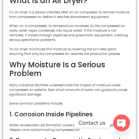
What Is an Air Dryer?
An air dryer is a device installed after an air compressor to remove moisture
from compressed air before it reaches downstream equipment.
When air is compressed, its temperature increases. As the compressed air
cools, water vapor condenses into liquid water. If this moisture is not
removed, it travels through pipelines and pneumatic equipment, creating
serious operational problems.
An air dryer minimizes this moisture by lowering the air’s dew point,
ensuring that only dry compressed air reaches the production process.
Why Moisture Is a Serious
Problem
Many industrial facilities underestimate the impact of moisture inside
compressed air systems. Even small amounts of water can gradually cause
significant damage.
Some common problems include:
1. Corrosion Inside Pipelines
Contact us
Water accelerates rust formation inside steel piping, reducing system
lifespan and contaminating compressed air.
Open c