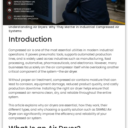
Understanding Air Dryers: Why They Matter in Industrial Compressed Air
Systems
Introduction
Compressed air is one of the most essential utilities in modern industrial
operations. It powers pneumatic tools, supports automated production
lines, and is widely used across industries such as manufacturing, food
processing, automotive, pharmaceuticals, and electronics. However, many
businesses focus solely on the air compressor itself while overlooking another
critical component of the system—the
air dryer
.
Without proper air treatment, compressed air contains moisture that can
lead to corrosion, equipment damage, reduced product quality, and costly
production downtime. Installing the right air dryer helps ensure that
compressed air remains clean, dry, and reliable throughout the entire
system.
This article explains why air dryers are essential, how they work, their
different types, and why choosing a quality solution such as
SAHNLI Air
Dryer
can significantly improve the efficiency and reliability of your
compressed air system.