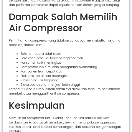
Dengan dukungan layanan yang tepat, risiko downtime dapat dikurangi
dan performa compressor dapat dipertahankan dalam jangka panjang.
Dampak Salah Memilih
Air Compressor
Pemilihan air compressor yang tidak sesuai dapat menimbulkan sejumlah
masalah, antara lain:
Tekanan udara tidak stabil
Peralatan produksi tidak bekerja optimal
Konsumsi listrik meningkat
Compressor lebih mudah mengalami overheating
Komponen lebih cepat aus
Frekuensi perbaikan meningkat
Proses produksi terganggu
Biaya operasional menjadi lebih tinggi
Karena itu, analisis kebutuhan sebaiknya dilakukan sebelum perusahaan
membeli atau mengganti unit air compressor.
Kesimpulan
Memilih air compressor untuk kebutuhan industri harus dilakukan
berdasarkan kapasitas aliran udara, tekanan kerja, pola penggunaan,
kualitas udara, kondisi lokasi pemasangan, dan rencana pengembangan
produksi.