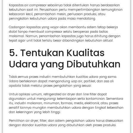
Kapasitas air compressor sebaiknya tidak ditentukan hanya berdasarkan
kebutuhan saat ini. Perusahaan perlu mempertimbangkan kemungkinan
kebocoran kecil, penambahan mesin, perluasan produksi, atau
peningkatan kebutuhan udara pada masa mendatang.
Cadangan kapasitas yang wajar akan membantu sistem tetap bekerja
stabil tanpa membuat compressor selalu beroperasi pada batas
maksimal. Namun, penambahan kapasitas juga harus dihitung dengan
tepat agar unit tidak terlalu besar dibandingkan kebutuhan aktual.
5. Tentukan Kualitas
Udara yang Dibutuhkan
Tidak semua proses industri membutuhkan kualitas udara yang sama.
Udara bertekanan dapat mengandung uap air, partikel, dan sisa oli
apabila tidak melalui proses pengolahan yang sesuai.
Untuk aplikasi umum, refrigerated air dryer dan line filter dapat
digunakan untuk mengurangi kelembapan serta kontaminan. Sementara
itu, industri makanan, minuman, farmasi, medis, elektronik, atau proses
sensitif lainnya mungkin membutuhkan udara dengan tingkat kebersihan
dan kekeringan yang lebih tinggi.
Pemilihan air dryer, filter, dan sistem pengolahan udara harus disesuaikan
dengan standar kualitas udara yang dibutuhkan oleh proses produksi.