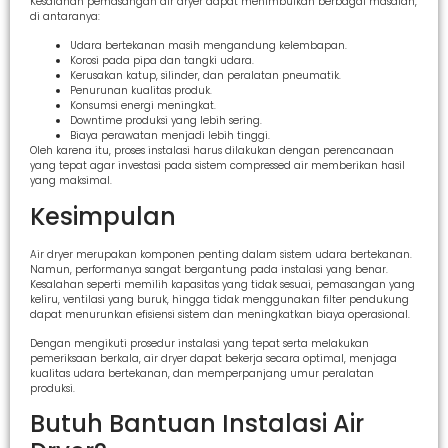
Kesalahan pemasangan air dryer dapat menimbulkan berbagai masalah,
di antaranya:
Udara bertekanan masih mengandung kelembapan.
Korosi pada pipa dan tangki udara.
Kerusakan katup, silinder, dan peralatan pneumatik.
Penurunan kualitas produk.
Konsumsi energi meningkat.
Downtime produksi yang lebih sering.
Biaya perawatan menjadi lebih tinggi.
Oleh karena itu, proses instalasi harus dilakukan dengan perencanaan
yang tepat agar investasi pada sistem compressed air memberikan hasil
yang maksimal.
Kesimpulan
Air dryer merupakan komponen penting dalam sistem udara bertekanan.
Namun, performanya sangat bergantung pada instalasi yang benar.
Kesalahan seperti memilih kapasitas yang tidak sesuai, pemasangan yang
keliru, ventilasi yang buruk, hingga tidak menggunakan filter pendukung
dapat menurunkan efisiensi sistem dan meningkatkan biaya operasional.
Dengan mengikuti prosedur instalasi yang tepat serta melakukan
pemeriksaan berkala, air dryer dapat bekerja secara optimal, menjaga
kualitas udara bertekanan, dan memperpanjang umur peralatan
produksi.
Butuh Bantuan Instalasi Air