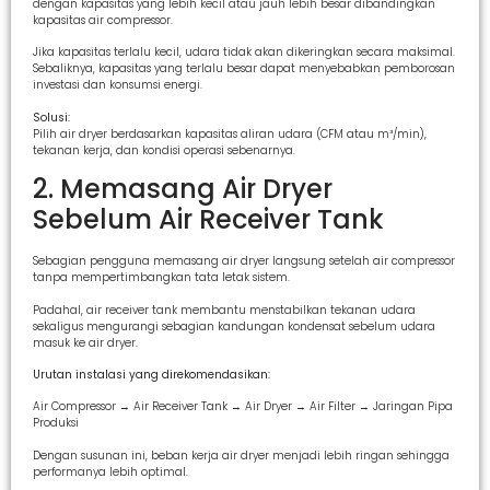
dengan kapasitas yang lebih kecil atau jauh lebih besar dibandingkan
kapasitas air compressor.
Jika kapasitas terlalu kecil, udara tidak akan dikeringkan secara maksimal.
Sebaliknya, kapasitas yang terlalu besar dapat menyebabkan pemborosan
investasi dan konsumsi energi.
Solusi:
Pilih air dryer berdasarkan kapasitas aliran udara (CFM atau m³/min),
tekanan kerja, dan kondisi operasi sebenarnya.
2. Memasang Air Dryer
Sebelum Air Receiver Tank
Sebagian pengguna memasang air dryer langsung setelah air compressor
tanpa mempertimbangkan tata letak sistem.
Padahal, air receiver tank membantu menstabilkan tekanan udara
sekaligus mengurangi sebagian kandungan kondensat sebelum udara
masuk ke air dryer.
Urutan instalasi yang direkomendasikan:
Air Compressor → Air Receiver Tank → Air Dryer → Air Filter → Jaringan Pipa
Produksi
Dengan susunan ini, beban kerja air dryer menjadi lebih ringan sehingga
performanya lebih optimal.