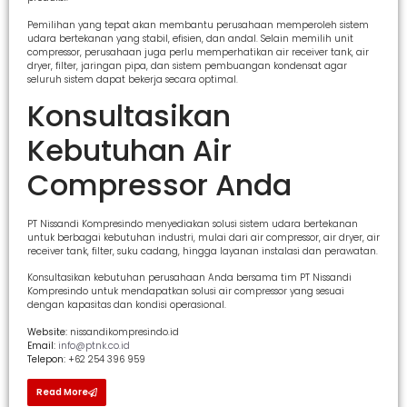
Pemilihan yang tepat akan membantu perusahaan memperoleh sistem
udara bertekanan yang stabil, efisien, dan andal. Selain memilih unit
compressor, perusahaan juga perlu memperhatikan air receiver tank, air
dryer, filter, jaringan pipa, dan sistem pembuangan kondensat agar
seluruh sistem dapat bekerja secara optimal.
Konsultasikan
Kebutuhan Air
Compressor Anda
PT Nissandi Kompresindo menyediakan solusi sistem udara bertekanan
untuk berbagai kebutuhan industri, mulai dari air compressor, air dryer, air
receiver tank, filter, suku cadang, hingga layanan instalasi dan perawatan.
Konsultasikan kebutuhan perusahaan Anda bersama tim PT Nissandi
Kompresindo untuk mendapatkan solusi air compressor yang sesuai
dengan kapasitas dan kondisi operasional.
Website:
nissandikompresindo.id
Email:
info@ptnk.co.id
Telepon:
+62 254 396 959
Read More