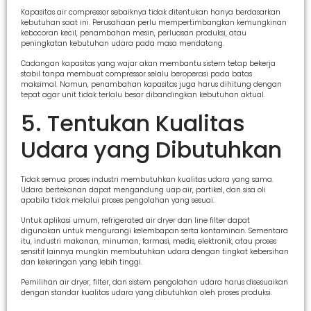
Kapasitas air compressor sebaiknya tidak ditentukan hanya berdasarkan
kebutuhan saat ini. Perusahaan perlu mempertimbangkan kemungkinan
kebocoran kecil, penambahan mesin, perluasan produksi, atau
peningkatan kebutuhan udara pada masa mendatang.
Cadangan kapasitas yang wajar akan membantu sistem tetap bekerja
stabil tanpa membuat compressor selalu beroperasi pada batas
maksimal. Namun, penambahan kapasitas juga harus dihitung dengan
tepat agar unit tidak terlalu besar dibandingkan kebutuhan aktual.
5. Tentukan Kualitas
Udara yang Dibutuhkan
Tidak semua proses industri membutuhkan kualitas udara yang sama.
Udara bertekanan dapat mengandung uap air, partikel, dan sisa oli
apabila tidak melalui proses pengolahan yang sesuai.
Untuk aplikasi umum, refrigerated air dryer dan line filter dapat
digunakan untuk mengurangi kelembapan serta kontaminan. Sementara
itu, industri makanan, minuman, farmasi, medis, elektronik, atau proses
sensitif lainnya mungkin membutuhkan udara dengan tingkat kebersihan
dan kekeringan yang lebih tinggi.
Pemilihan air dryer, filter, dan sistem pengolahan udara harus disesuaikan
dengan standar kualitas udara yang dibutuhkan oleh proses produksi.