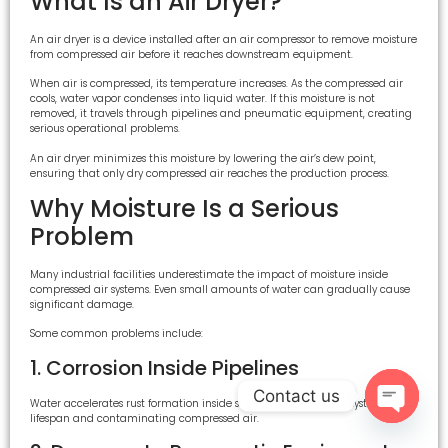
What Is an Air Dryer?
An air dryer is a device installed after an air compressor to remove moisture
from compressed air before it reaches downstream equipment.
When air is compressed, its temperature increases. As the compressed air
cools, water vapor condenses into liquid water. If this moisture is not
removed, it travels through pipelines and pneumatic equipment, creating
serious operational problems.
An air dryer minimizes this moisture by lowering the air’s dew point,
ensuring that only dry compressed air reaches the production process.
Why Moisture Is a Serious
Problem
Many industrial facilities underestimate the impact of moisture inside
compressed air systems. Even small amounts of water can gradually cause
significant damage.
Some common problems include:
1. Corrosion Inside Pipelines
Contact us
Water accelerates rust formation inside steel piping, reducing system
lifespan and contaminating compressed air.
Open c