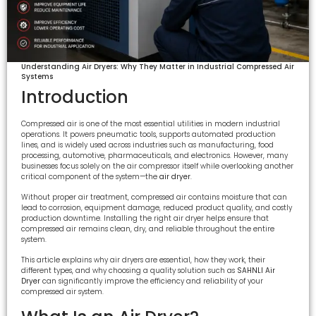
Understanding Air Dryers: Why They Matter in Industrial Compressed Air
Systems
Introduction
Compressed air is one of the most essential utilities in modern industrial
operations. It powers pneumatic tools, supports automated production
lines, and is widely used across industries such as manufacturing, food
processing, automotive, pharmaceuticals, and electronics. However, many
businesses focus solely on the air compressor itself while overlooking another
critical component of the system—the
air dryer
.
Without proper air treatment, compressed air contains moisture that can
lead to corrosion, equipment damage, reduced product quality, and costly
production downtime. Installing the right air dryer helps ensure that
compressed air remains clean, dry, and reliable throughout the entire
system.
This article explains why air dryers are essential, how they work, their
different types, and why choosing a quality solution such as
SAHNLI Air
Dryer
can significantly improve the efficiency and reliability of your
compressed air system.