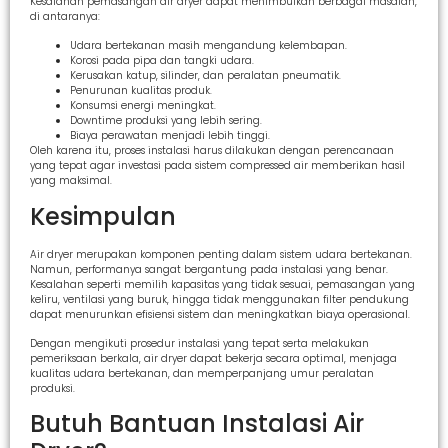
Kesalahan pemasangan air dryer dapat menimbulkan berbagai masalah,
di antaranya:
Udara bertekanan masih mengandung kelembapan.
Korosi pada pipa dan tangki udara.
Kerusakan katup, silinder, dan peralatan pneumatik.
Penurunan kualitas produk.
Konsumsi energi meningkat.
Downtime produksi yang lebih sering.
Biaya perawatan menjadi lebih tinggi.
Oleh karena itu, proses instalasi harus dilakukan dengan perencanaan
yang tepat agar investasi pada sistem compressed air memberikan hasil
yang maksimal.
Kesimpulan
Air dryer merupakan komponen penting dalam sistem udara bertekanan.
Namun, performanya sangat bergantung pada instalasi yang benar.
Kesalahan seperti memilih kapasitas yang tidak sesuai, pemasangan yang
keliru, ventilasi yang buruk, hingga tidak menggunakan filter pendukung
dapat menurunkan efisiensi sistem dan meningkatkan biaya operasional.
Dengan mengikuti prosedur instalasi yang tepat serta melakukan
pemeriksaan berkala, air dryer dapat bekerja secara optimal, menjaga
kualitas udara bertekanan, dan memperpanjang umur peralatan
produksi.
Butuh Bantuan Instalasi Air