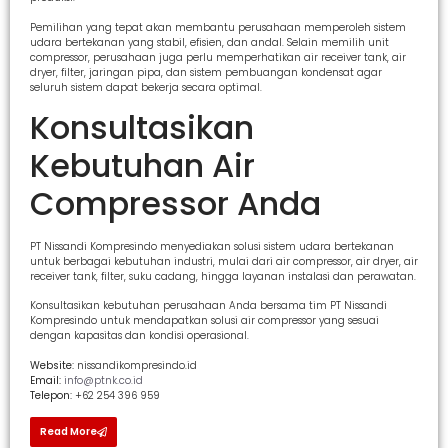
Pemilihan yang tepat akan membantu perusahaan memperoleh sistem
udara bertekanan yang stabil, efisien, dan andal. Selain memilih unit
compressor, perusahaan juga perlu memperhatikan air receiver tank, air
dryer, filter, jaringan pipa, dan sistem pembuangan kondensat agar
seluruh sistem dapat bekerja secara optimal.
Konsultasikan
Kebutuhan Air
Compressor Anda
PT Nissandi Kompresindo menyediakan solusi sistem udara bertekanan
untuk berbagai kebutuhan industri, mulai dari air compressor, air dryer, air
receiver tank, filter, suku cadang, hingga layanan instalasi dan perawatan.
Konsultasikan kebutuhan perusahaan Anda bersama tim PT Nissandi
Kompresindo untuk mendapatkan solusi air compressor yang sesuai
dengan kapasitas dan kondisi operasional.
Website:
nissandikompresindo.id
Email:
info@ptnk.co.id
Telepon:
+62 254 396 959
Read More