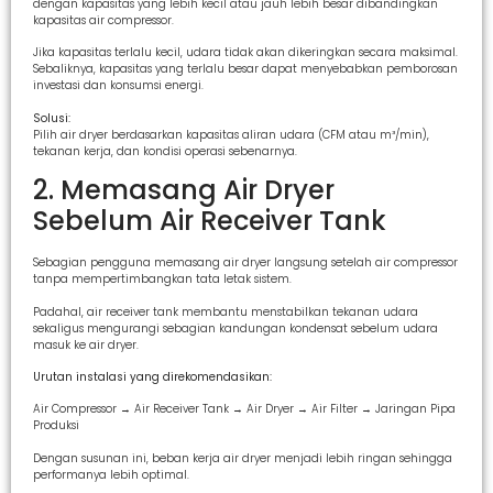
dengan kapasitas yang lebih kecil atau jauh lebih besar dibandingkan
kapasitas air compressor.
Jika kapasitas terlalu kecil, udara tidak akan dikeringkan secara maksimal.
Sebaliknya, kapasitas yang terlalu besar dapat menyebabkan pemborosan
investasi dan konsumsi energi.
Solusi:
Pilih air dryer berdasarkan kapasitas aliran udara (CFM atau m³/min),
tekanan kerja, dan kondisi operasi sebenarnya.
2. Memasang Air Dryer
Sebelum Air Receiver Tank
Sebagian pengguna memasang air dryer langsung setelah air compressor
tanpa mempertimbangkan tata letak sistem.
Padahal, air receiver tank membantu menstabilkan tekanan udara
sekaligus mengurangi sebagian kandungan kondensat sebelum udara
masuk ke air dryer.
Urutan instalasi yang direkomendasikan:
Air Compressor → Air Receiver Tank → Air Dryer → Air Filter → Jaringan Pipa
Produksi
Dengan susunan ini, beban kerja air dryer menjadi lebih ringan sehingga
performanya lebih optimal.