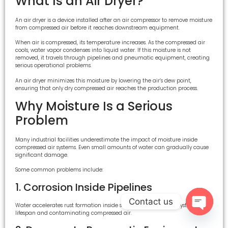
What Is an Air Dryer?
An air dryer is a device installed after an air compressor to remove moisture
from compressed air before it reaches downstream equipment.
When air is compressed, its temperature increases. As the compressed air
cools, water vapor condenses into liquid water. If this moisture is not
removed, it travels through pipelines and pneumatic equipment, creating
serious operational problems.
An air dryer minimizes this moisture by lowering the air’s dew point,
ensuring that only dry compressed air reaches the production process.
Why Moisture Is a Serious
Problem
Many industrial facilities underestimate the impact of moisture inside
compressed air systems. Even small amounts of water can gradually cause
significant damage.
Some common problems include:
1. Corrosion Inside Pipelines
Contact us
Water accelerates rust formation inside steel piping, reducing system
lifespan and contaminating compressed air.
Open c