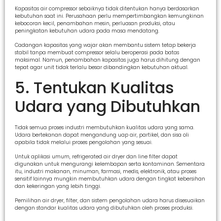
Kapasitas air compressor sebaiknya tidak ditentukan hanya berdasarkan
kebutuhan saat ini. Perusahaan perlu mempertimbangkan kemungkinan
kebocoran kecil, penambahan mesin, perluasan produksi, atau
peningkatan kebutuhan udara pada masa mendatang.
Cadangan kapasitas yang wajar akan membantu sistem tetap bekerja
stabil tanpa membuat compressor selalu beroperasi pada batas
maksimal. Namun, penambahan kapasitas juga harus dihitung dengan
tepat agar unit tidak terlalu besar dibandingkan kebutuhan aktual.
5. Tentukan Kualitas
Udara yang Dibutuhkan
Tidak semua proses industri membutuhkan kualitas udara yang sama.
Udara bertekanan dapat mengandung uap air, partikel, dan sisa oli
apabila tidak melalui proses pengolahan yang sesuai.
Untuk aplikasi umum, refrigerated air dryer dan line filter dapat
digunakan untuk mengurangi kelembapan serta kontaminan. Sementara
itu, industri makanan, minuman, farmasi, medis, elektronik, atau proses
sensitif lainnya mungkin membutuhkan udara dengan tingkat kebersihan
dan kekeringan yang lebih tinggi.
Pemilihan air dryer, filter, dan sistem pengolahan udara harus disesuaikan
dengan standar kualitas udara yang dibutuhkan oleh proses produksi.