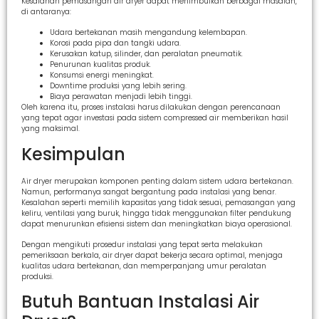
Kesalahan pemasangan air dryer dapat menimbulkan berbagai masalah,
di antaranya:
Udara bertekanan masih mengandung kelembapan.
Korosi pada pipa dan tangki udara.
Kerusakan katup, silinder, dan peralatan pneumatik.
Penurunan kualitas produk.
Konsumsi energi meningkat.
Downtime produksi yang lebih sering.
Biaya perawatan menjadi lebih tinggi.
Oleh karena itu, proses instalasi harus dilakukan dengan perencanaan
yang tepat agar investasi pada sistem compressed air memberikan hasil
yang maksimal.
Kesimpulan
Air dryer merupakan komponen penting dalam sistem udara bertekanan.
Namun, performanya sangat bergantung pada instalasi yang benar.
Kesalahan seperti memilih kapasitas yang tidak sesuai, pemasangan yang
keliru, ventilasi yang buruk, hingga tidak menggunakan filter pendukung
dapat menurunkan efisiensi sistem dan meningkatkan biaya operasional.
Dengan mengikuti prosedur instalasi yang tepat serta melakukan
pemeriksaan berkala, air dryer dapat bekerja secara optimal, menjaga
kualitas udara bertekanan, dan memperpanjang umur peralatan
produksi.
Butuh Bantuan Instalasi Air