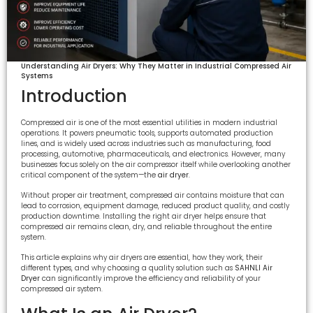
Understanding Air Dryers: Why They Matter in Industrial Compressed Air
Systems
Introduction
Compressed air is one of the most essential utilities in modern industrial
operations. It powers pneumatic tools, supports automated production
lines, and is widely used across industries such as manufacturing, food
processing, automotive, pharmaceuticals, and electronics. However, many
businesses focus solely on the air compressor itself while overlooking another
critical component of the system—the
air dryer
.
Without proper air treatment, compressed air contains moisture that can
lead to corrosion, equipment damage, reduced product quality, and costly
production downtime. Installing the right air dryer helps ensure that
compressed air remains clean, dry, and reliable throughout the entire
system.
This article explains why air dryers are essential, how they work, their
different types, and why choosing a quality solution such as
SAHNLI Air
Dryer
can significantly improve the efficiency and reliability of your
compressed air system.