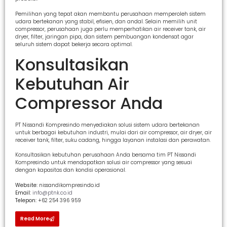
Pemilihan yang tepat akan membantu perusahaan memperoleh sistem
udara bertekanan yang stabil, efisien, dan andal. Selain memilih unit
compressor, perusahaan juga perlu memperhatikan air receiver tank, air
dryer, filter, jaringan pipa, dan sistem pembuangan kondensat agar
seluruh sistem dapat bekerja secara optimal.
Konsultasikan
Kebutuhan Air
Compressor Anda
PT Nissandi Kompresindo menyediakan solusi sistem udara bertekanan
untuk berbagai kebutuhan industri, mulai dari air compressor, air dryer, air
receiver tank, filter, suku cadang, hingga layanan instalasi dan perawatan.
Konsultasikan kebutuhan perusahaan Anda bersama tim PT Nissandi
Kompresindo untuk mendapatkan solusi air compressor yang sesuai
dengan kapasitas dan kondisi operasional.
Website:
nissandikompresindo.id
Email:
info@ptnk.co.id
Telepon:
+62 254 396 959
Read More