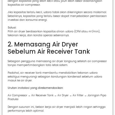
dengan kapasitas yang lebih kecil atau jauh lebih besar dibandingkan
kapasitas air compressor.
Jika kapasitas terlalu kecil, udara tidak akan dikeringkan secara maksimal.
Sebaliknya, kapasitas yang terlalu besar dapat menyebabkan pemborosan
investasi dan konsumsi energi.
Solusi:
Pilih air dryer berdasarkan kapasitas aliran udara (CFM atau m³/min),
tekanan kerja, dan kondisi operasi sebenarnya.
2. Memasang Air Dryer
Sebelum Air Receiver Tank
Sebagian pengguna memasang air dryer langsung setelah air compressor
tanpa mempertimbangkan tata letak sistem.
Padahal, air receiver tank membantu menstabilkan tekanan udara
sekaligus mengurangi sebagian kandungan kondensat sebelum udara
masuk ke air dryer.
Urutan instalasi yang direkomendasikan:
Air Compressor → Air Receiver Tank → Air Dryer → Air Filter → Jaringan Pipa
Produksi
Dengan susunan ini, beban kerja air dryer menjadi lebih ringan sehingga
performanya lebih optimal.