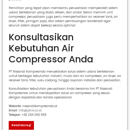
Pemilihan yang tepat akan membantu perusahaan memperoleh sistem
udara bertekanan yang stabil, efisien, dan andal. Selain memilih unit
compressor, perusahaan juga perlu memperhatikan air receiver tank, air
dryer, filter, jaringan pipa, dan sistem pembuangan kondensat agar
seluruh sistem dapat bekerja secara optimal.
Konsultasikan
Kebutuhan Air
Compressor Anda
PT Nissandi Kompresindo menyediakan solusi sistem udara bertekanan
untuk berbagai kebutuhan industri, mulai dari air compressor, air dryer, air
receiver tank, filter, suku cadang, hingga layanan instalasi dan perawatan.
Konsultasikan kebutuhan perusahaan Anda bersama tim PT Nissandi
Kompresindo untuk mendapatkan solusi air compressor yang sesuai
dengan kapasitas dan kondisi operasional.
Website:
nissandikompresindo.id
Email:
info@ptnk.co.id
Telepon:
+62 254 396 959
Read More