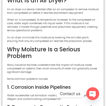
What Is an Air Dryer?
An air dryer is a device installed after an air compressor to remove moisture
from compressed air before it reaches downstream equipment.
When air is compressed, its temperature increases. As the compressed air
cools, water vapor condenses into liquid water. If this moisture is not
removed, it travels through pipelines and pneumatic equipment, creating
serious operational problems.
An air dryer minimizes this moisture by lowering the air’s dew point,
ensuring that only dry compressed air reaches the production process.
Why Moisture Is a Serious
Problem
Many industrial facilities underestimate the impact of moisture inside
compressed air systems. Even small amounts of water can gradually cause
significant damage.
Some common problems include:
1. Corrosion Inside Pipelines
Contact us
Water accelerates rust formation inside steel piping, reducing system
lifespan and contaminating compressed air.
Open c