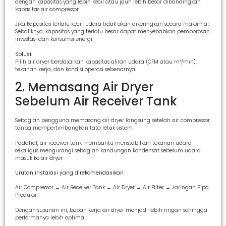
dengan kapasitas yang lebih kecil atau jauh lebih besar dibandingkan
kapasitas air compressor.
Jika kapasitas terlalu kecil, udara tidak akan dikeringkan secara maksimal.
Sebaliknya, kapasitas yang terlalu besar dapat menyebabkan pemborosan
investasi dan konsumsi energi.
Solusi:
Pilih air dryer berdasarkan kapasitas aliran udara (CFM atau m³/min),
tekanan kerja, dan kondisi operasi sebenarnya.
2. Memasang Air Dryer
Sebelum Air Receiver Tank
Sebagian pengguna memasang air dryer langsung setelah air compressor
tanpa mempertimbangkan tata letak sistem.
Padahal, air receiver tank membantu menstabilkan tekanan udara
sekaligus mengurangi sebagian kandungan kondensat sebelum udara
masuk ke air dryer.
Urutan instalasi yang direkomendasikan:
Air Compressor → Air Receiver Tank → Air Dryer → Air Filter → Jaringan Pipa
Produksi
Dengan susunan ini, beban kerja air dryer menjadi lebih ringan sehingga
performanya lebih optimal.