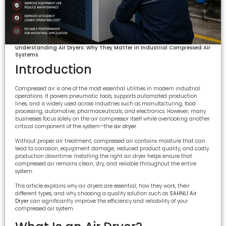
Understanding Air Dryers: Why They Matter in Industrial Compressed Air
Systems
Introduction
Compressed air is one of the most essential utilities in modern industrial
operations. It powers pneumatic tools, supports automated production
lines, and is widely used across industries such as manufacturing, food
processing, automotive, pharmaceuticals, and electronics. However, many
businesses focus solely on the air compressor itself while overlooking another
critical component of the system—the
air dryer
.
Without proper air treatment, compressed air contains moisture that can
lead to corrosion, equipment damage, reduced product quality, and costly
production downtime. Installing the right air dryer helps ensure that
compressed air remains clean, dry, and reliable throughout the entire
system.
This article explains why air dryers are essential, how they work, their
different types, and why choosing a quality solution such as
SAHNLI Air
Dryer
can significantly improve the efficiency and reliability of your
compressed air system.