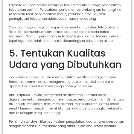
Kapasitas air compressor sebaiknya tidak ditentukan hanya berdasarkan
kebutuhan saat ini. Perusahaan perlu mempertimbangkan kemungkinan
kebocoran kecil, penambahan mesin, perluasan produksi, atau
peningkatan kebutuhan udara pada masa mendatang.
Cadangan kapasitas yang wajar akan membantu sistem tetap bekerja
stabil tanpa membuat compressor selalu beroperasi pada batas
maksimal. Namun, penambahan kapasitas juga harus dihitung dengan
tepat agar unit tidak terlalu besar dibandingkan kebutuhan aktual.
5. Tentukan Kualitas
Udara yang Dibutuhkan
Tidak semua proses industri membutuhkan kualitas udara yang sama.
Udara bertekanan dapat mengandung uap air, partikel, dan sisa oli
apabila tidak melalui proses pengolahan yang sesuai.
Untuk aplikasi umum, refrigerated air dryer dan line filter dapat
digunakan untuk mengurangi kelembapan serta kontaminan. Sementara
itu, industri makanan, minuman, farmasi, medis, elektronik, atau proses
sensitif lainnya mungkin membutuhkan udara dengan tingkat kebersihan
dan kekeringan yang lebih tinggi.
Pemilihan air dryer, filter, dan sistem pengolahan udara harus disesuaikan
dengan standar kualitas udara yang dibutuhkan oleh proses produksi.