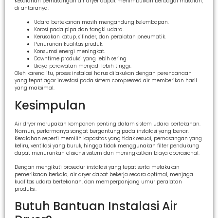
Kesalahan pemasangan air dryer dapat menimbulkan berbagai masalah,
di antaranya:
Udara bertekanan masih mengandung kelembapan.
Korosi pada pipa dan tangki udara.
Kerusakan katup, silinder, dan peralatan pneumatik.
Penurunan kualitas produk.
Konsumsi energi meningkat.
Downtime produksi yang lebih sering.
Biaya perawatan menjadi lebih tinggi.
Oleh karena itu, proses instalasi harus dilakukan dengan perencanaan
yang tepat agar investasi pada sistem compressed air memberikan hasil
yang maksimal.
Kesimpulan
Air dryer merupakan komponen penting dalam sistem udara bertekanan.
Namun, performanya sangat bergantung pada instalasi yang benar.
Kesalahan seperti memilih kapasitas yang tidak sesuai, pemasangan yang
keliru, ventilasi yang buruk, hingga tidak menggunakan filter pendukung
dapat menurunkan efisiensi sistem dan meningkatkan biaya operasional.
Dengan mengikuti prosedur instalasi yang tepat serta melakukan
pemeriksaan berkala, air dryer dapat bekerja secara optimal, menjaga
kualitas udara bertekanan, dan memperpanjang umur peralatan
produksi.
Butuh Bantuan Instalasi Air